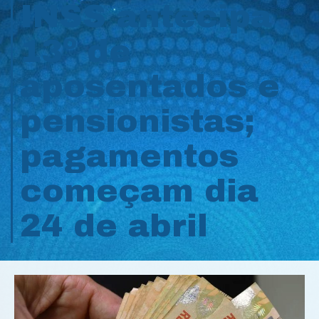
INSS antecipa
13º de
aposentados e
pensionistas;
pagamentos
começam dia
24 de abril